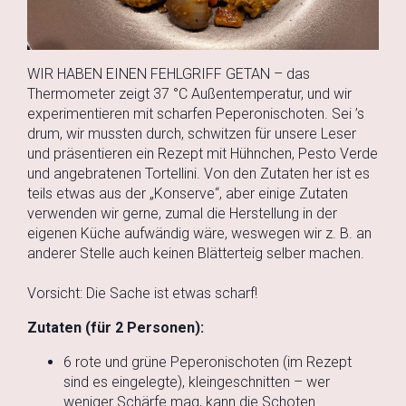
WIR HABEN EINEN FEHLGRIFF GETAN – das
Thermometer zeigt 37 °C Außentemperatur, und wir
experimentieren mit scharfen Peperonischoten. Sei ’s
drum, wir mussten durch, schwitzen für unsere Leser
und präsentieren ein Rezept mit Hühnchen, Pesto Verde
und angebratenen Tortellini. Von den Zutaten her ist es
teils etwas aus der „Konserve“, aber einige Zutaten
verwenden wir gerne, zumal die Herstellung in der
eigenen Küche aufwändig wäre, weswegen wir z. B. an
anderer Stelle auch keinen Blätterteig selber machen.
Vorsicht: Die Sache ist etwas scharf!
Zutaten (für 2 Personen):
6 rote und grüne Peperonischoten (im Rezept
sind es eingelegte), kleingeschnitten – wer
weniger Schärfe mag, kann die Schoten