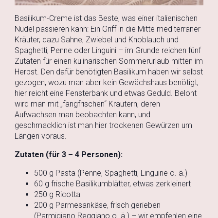
Basilikum-Creme ist das Beste, was einer italienischen
Nudel passieren kann: Ein Griff in die Mitte mediterraner
Kräuter, dazu Sahne, Zwiebel und Knoblauch und
Spaghetti, Penne oder Linguini – im Grunde reichen fünf
Zutaten für einen kulinarischen Sommerurlaub mitten im
Herbst. Den dafür benötigten Basilikum haben wir selbst
gezogen, wozu man aber kein Gewächshaus benötigt,
hier reicht eine Fensterbank und etwas Geduld. Beloht
wird man mit „fangfrischen“ Kräutern, deren
Aufwachsen man beobachten kann, und
geschmacklich ist man hier trockenen Gewürzen um
Längen voraus.
Zutaten (für 3 – 4 Personen):
500 g Pasta (Penne, Spaghetti, Linguine o. ä.)
60 g frische Basilikumblätter, etwas zerkleinert
250 g Ricotta
200 g Parmesankäse, frisch gerieben
(Parmigiano Reggiano o. ä.) – wir empfehlen eine